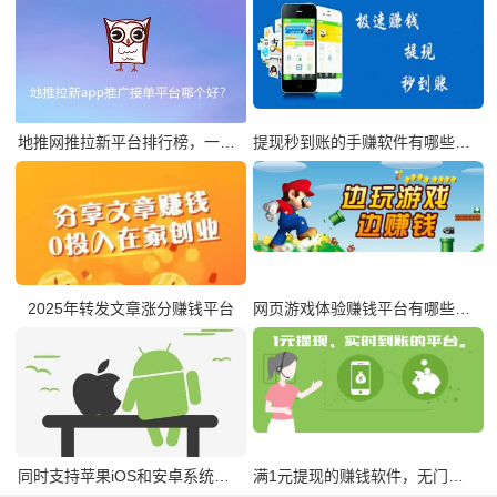
地推网推拉新平台排行榜，一手渠道拉新平台汇总
提现秒到账的手赚软件有哪些？(提现速度快的赚钱app排行榜)
2025年转发文章涨分赚钱平台
网页游戏体验赚钱平台有哪些？推荐如下！
同时支持苹果iOS和安卓系统的手赚平台
满1元提现的赚钱软件，无门槛，秒到账！