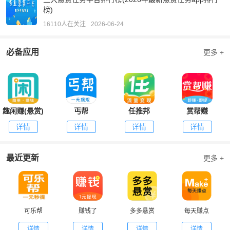
榜)
16110人在关注
2026-06-24
必备应用
更多 +
趣闲赚(悬赏)
丐帮
任推邦
赏帮赚
详情
详情
详情
详情
最近更新
更多 +
可乐帮
赚钱了
多多悬赏
每天赚点
详情
详情
详情
详情