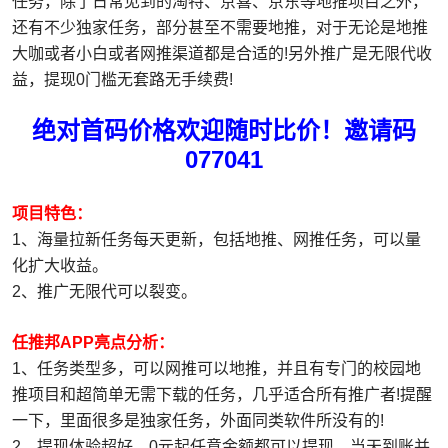
任务，除了日常见到的淘特、京喜、京东等地推项目之外，
还有不少独家任务，部分甚至不需要地推，对于无论是地推
大咖或者小白或者网推渠道都是合适的!另外推广是无限代收
益，提现0门槛无套路无手续费!
绝对首码价格欢迎随时比价！邀请码
077041
项目特色：
1、海量拉新任务每天更新，包括地推、网推任务，可以量
化扩大收益。
2、推广无限代可以裂变。
任推邦APP亮点分析：
1、任务类型多，可以网推可以地推，并且有专门的校园地
推项目和超简单无需下载的任务，几乎适合所有推广者!提醒
一下，里面很多是独家任务，外面同类软件所没有的!
2、提现体验超好，0元起任意金额都可以提现，当天到账并