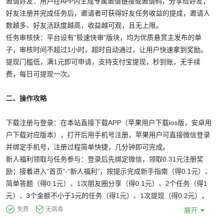
邀请好友：用户在APP内生成专属邀请链接或邀请码，分享给好友，
好友注册并完成任务后，邀请者可获得好友任务收益的提成，邀请人
数越多、好友活跃度越高，收益越可观，且无上限。
任务审核快：平台设有“极速快审”版块，均为优质悬赏主发布的单
子，审核时间不超过1小时，超时自动通过，让用户快速拿到奖励。
提现门槛低，满1元即可申请，支持支付宝提现，秒到账，无手续
费，每日可提现一次。
二、操作攻略
下载注册与登录：在本站直接下载APP（苹果用户下载ios版，安卓用
户下载对应版本），打开后用手机号注册，苹果用户可直接微信登录
并绑定手机号，注册过程简单快捷，几分钟即可完成。
新人福利领取与任务参与：登录后先绑定微信，领取0.31元注册奖
励；接着进入“首页”-“新人福利”，按提示完成新手指南（得0.1元）、
简单答题（得0.1元）、1次朋友圈分享（得0.1元）、2个任务（得1
元）、3个金额不小于1元的任务（得1元）、1次提现（得0.2元），
累计获取2.5元新人额外奖励。之后可进入“悬赏大厅”，根据任务类型
免费
无病毒
展开