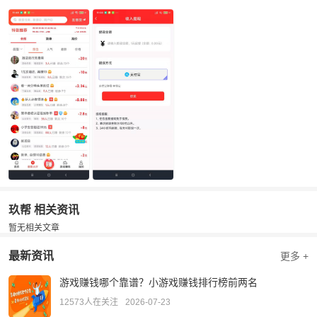
（综合、高价、简单等）、人气、最新程度及价格，选择感兴趣的任
务领取，按要求完成后上传凭证提交审核。
每日福利参与：每天登录APP后，进入“每日福利”版块，按任务要求
依次完成3个任务、3个游戏任务、再完成3个任务、5个任务、10个
任务，领取对应的红包奖励，积少成多。
小编点评：
玖帮，也就是赏帮赚，是目前人气较好的一款悬赏APP。
任务类型多，从几毛的简单任务到几十元的高价任务，应有尽有；新
人注册立送0.31元秒到账奖励，所得收益满1元随时可提现，秒到，
能快速吸引新用户上手。平台运行好几年了，用户反馈不错，有兴趣
可以下载参与。
玖帮 相关资讯
暂无相关文章
最新资讯
更多 +
游戏赚钱哪个靠谱？小游戏赚钱排行榜前两名
12573人在关注
2026-07-23