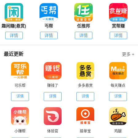
趣闲赚(悬赏)
丐帮
任推邦
赏帮赚
详情
详情
详情
详情
最近更新
更多 +
可乐帮
赚钱了
多多悬赏
每天赚点
详情
详情
详情
详情
小赚帮
体验官
接单宝
鸡腿