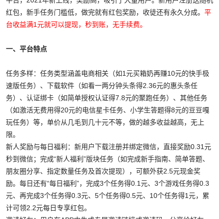
平台，2021年新上线，奖励高，吸引了大量用户。新用户注册送随机
红包，新手任务门槛低，做完就有红包奖励，收徒还有永久分成。
平
台收益满1元就可以提现，秒到账，无手续费。
一、平台特点
任务多样：任务类型涵盖电商相关（如1元买箱奶再赚10元的快手极
速版任务）、下载软件（如看一两分钟头条得2.36元的惠头条任
务）、认证绑卡（如简单授权认证得7.8元的聚跑任务）、其他任务
（如激活无费用得20元的电信星卡任务、小学生答题得8元的豆豆嘎
玩任务）等，单价从几毛到几十元不等，做的越多收益越高，无上
限。
新人奖励与每日福利：新用户下载注册并绑定微信，直接奖励0.31元
秒到微信；完成“新人福利”版块任务（如完成新手指南、简单答题、
朋友圈分享、指定数量任务及首次提现），可额外获2.5元现金奖
励。每日还有“每日福利”，完成3个任务得0.1元、3个游戏任务得0.3
元、再完成3个任务得0.3元、5个任务得0.5元、10个任务得1元，累
计可领2.2元每日专享红包。