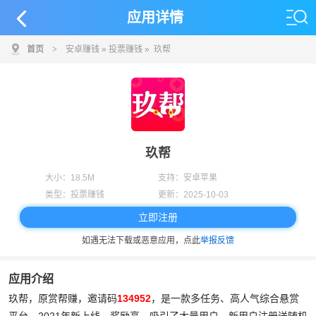
应用详情
首页
>
安卓赚钱
»
投票赚钱
» 玖帮
玖帮
大小：
18.5M
支持：
安卓苹果
类型：
投票赚钱
更新：
2025-10-03
立即注册
如遇无法下载或恶意应用，点此
举报反馈
应用介绍
玖帮，原赏帮赚，邀请码
134952
，是一款多任务、高人气综合悬赏