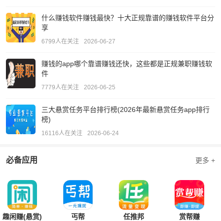
什么赚钱软件赚钱最快？十大正规靠谱的赚钱软件平台分
享
6799人在关注
2026-06-27
赚钱的app哪个靠谱赚钱还快，这些都是正规兼职赚钱软
件
7779人在关注
2026-06-25
三大悬赏任务平台排行榜(2026年最新悬赏任务app排行
榜)
16116人在关注
2026-06-24
必备应用
更多 +
趣闲赚(悬赏)
丐帮
任推邦
赏帮赚