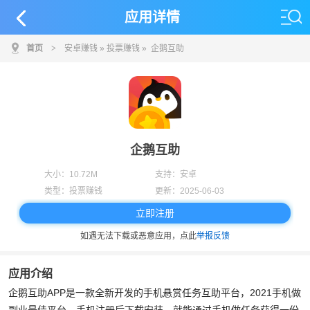
应用详情
首页
>
安卓赚钱
»
投票赚钱
» 企鹅互助
企鹅互助
大小：
10.72M
支持：
安卓
类型：
投票赚钱
更新：
2025-06-03
立即注册
如遇无法下载或恶意应用，点此
举报反馈
应用介绍
企鹅互助APP是一款全新开发的手机悬赏任务互助平台，2021手机做