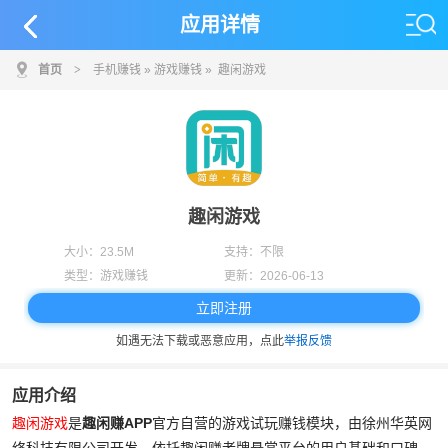
应用详情
首页
>
手机赚钱
»
游戏赚钱
» 趣闲游戏
趣闲游戏
大小：
23.5M
支持：
不限
类型：
游戏赚钱
更新：
2026-06-13
立即注册
如遇无法下载或恶意应用，点此
举报反馈
应用介绍
趣闲游戏
是
趣闲赚APP
官方自营的游戏试玩赚钱模块，由徐州华英网