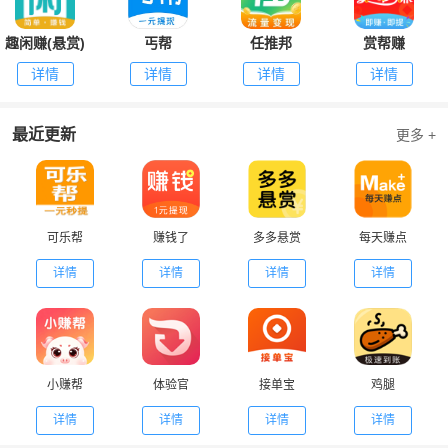
趣闲赚(悬赏)
丐帮
任推邦
赏帮赚
详情
详情
详情
详情
最近更新
更多 +
可乐帮
赚钱了
多多悬赏
每天赚点
详情
详情
详情
详情
小赚帮
体验官
接单宝
鸡腿
详情
详情
详情
详情