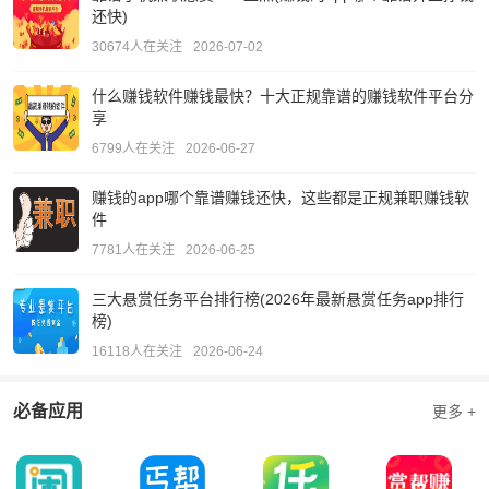
还快)
30674人在关注
2026-07-02
什么赚钱软件赚钱最快？十大正规靠谱的赚钱软件平台分
享
6799人在关注
2026-06-27
赚钱的app哪个靠谱赚钱还快，这些都是正规兼职赚钱软
件
7781人在关注
2026-06-25
三大悬赏任务平台排行榜(2026年最新悬赏任务app排行
榜)
16118人在关注
2026-06-24
必备应用
更多 +