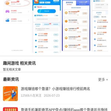
趣闲游戏 相关资讯
暂无相关文章
最新资讯
更多 +
游戏赚钱哪个靠谱？小游戏赚钱排行榜前两名
12569人在关注
2026-07-23
靠谱手机兼职悬赏APP盘点(赚钱的app哪个靠谱并且挣钱