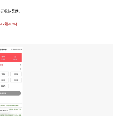
58元收徒奖励。
+2级40%！