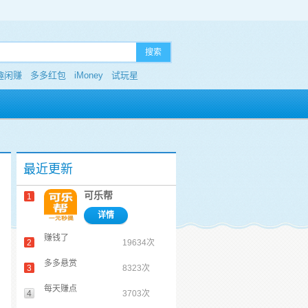
搜索
趣闲赚
多多红包
iMoney
试玩星
最近更新
可乐帮
1
详情
赚钱了
2
19634次
多多悬赏
3
8323次
每天赚点
4
3703次