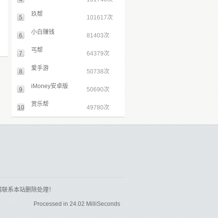
玖帮
5
101617次
小白赚钱
6
81403次
丐帮
7
64379次
爱手游
8
50738次
iMoney安卓版
9
50690次
赏乐帮
10
49780次
请联系本站删除处理！
Processed in 24.02 MilliSeconds