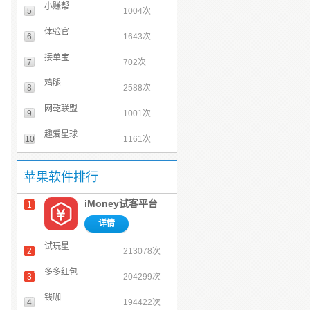
小赚帮
5
1004次
体验官
6
1643次
接单宝
7
702次
鸡腿
8
2588次
网乾联盟
9
1001次
趣爱星球
10
1161次
苹果软件排行
iMoney试客平台
1
详情
试玩星
2
213078次
多多红包
3
204299次
钱咖
4
194422次