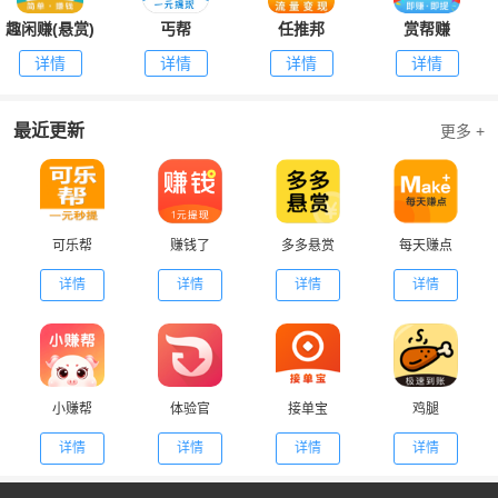
趣闲赚(悬赏)
丐帮
任推邦
赏帮赚
详情
详情
详情
详情
最近更新
更多 +
可乐帮
赚钱了
多多悬赏
每天赚点
详情
详情
详情
详情
小赚帮
体验官
接单宝
鸡腿
详情
详情
详情
详情