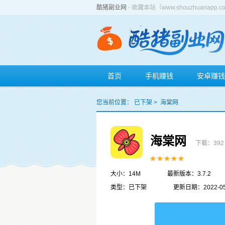
酷猪副业网
- 收藏本站（www.shouzhuan
首页
手机赚钱
安卓赚钱
您当前位置：
已下架
>
海棠网
海棠网
下载：392
大小：14M
最新版本：3.7.2
类型：已下架
更新日期：2022-05