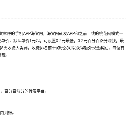
章赚的手机APP海棠网，海棠网转发APP和之前上线的桃花网模式一
单价，默认单价1元起，可设置0.2元最低，0.2元百分百涨分赚钱，最
启8天收徒大奖赛，收徒排名前十的玩家可以获得额外现金奖励，每位有
提现。
调整，百分百涨分的转发平台。
时内到账。