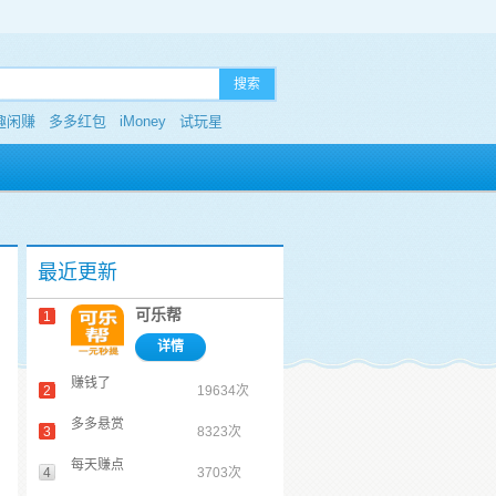
搜索
趣闲赚
多多红包
iMoney
试玩星
最近更新
可乐帮
1
详情
赚钱了
2
19634次
多多悬赏
3
8323次
每天赚点
4
3703次