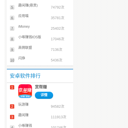
趣闲赚(悬赏)
5
74792次
应用喵
6
35781次
iMoney
7
25402次
小啄赚钱IOS版
8
17046次
高佣联盟
9
7136次
闪挣
10
5436次
安卓软件排行
赏帮赚
1
详情
玩游赚
2
94582次
趣闲赚
3
111913次
小啄赚钱
4
101746次