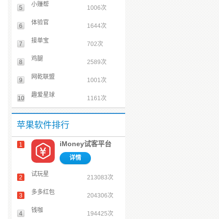
小赚帮
5
1006次
体验官
6
1644次
接单宝
7
702次
鸡腿
8
2589次
网乾联盟
9
1001次
趣爱星球
10
1161次
苹果软件排行
iMoney试客平台
1
详情
试玩星
2
213083次
多多红包
3
204306次
钱咖
4
194425次