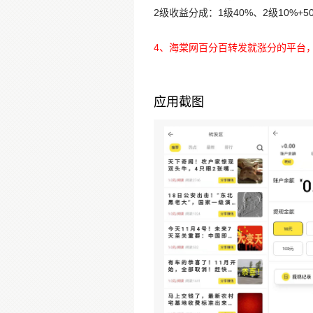
2级收益分成：1级40%、2级10%+
4、海棠网百分百转发就涨分的平台
应用截图