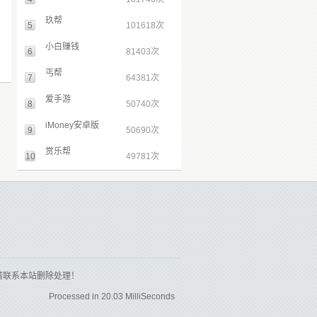
玖帮
5
101618次
小白赚钱
6
81403次
丐帮
7
64381次
爱手游
8
50740次
iMoney安卓版
9
50690次
赏乐帮
10
49781次
请联系本站删除处理！
Processed in 20.03 MilliSeconds