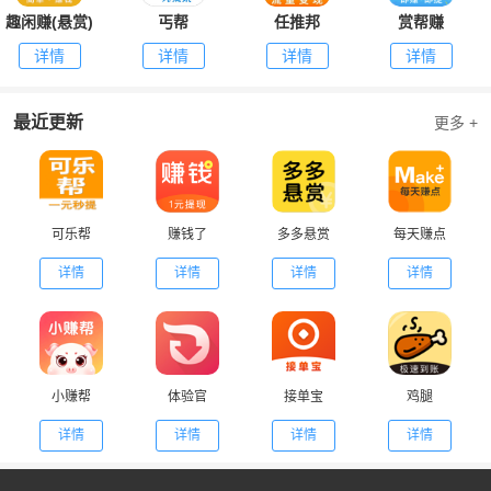
趣闲赚(悬赏)
丐帮
任推邦
赏帮赚
详情
详情
详情
详情
最近更新
更多 +
可乐帮
赚钱了
多多悬赏
每天赚点
详情
详情
详情
详情
小赚帮
体验官
接单宝
鸡腿
详情
详情
详情
详情