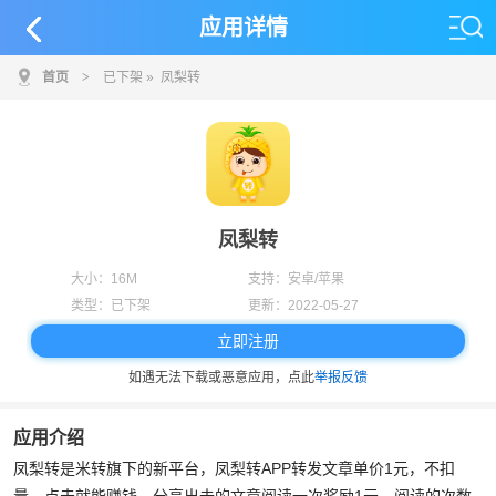
应用详情
首页
>
已下架
» 凤梨转
凤梨转
大小：
16M
支持：
安卓/苹果
类型：
已下架
更新：
2022-05-27
立即注册
如遇无法下载或恶意应用，点此
举报反馈
应用介绍
凤梨转是米转旗下的新平台，凤梨转APP转发文章单价1元，不扣