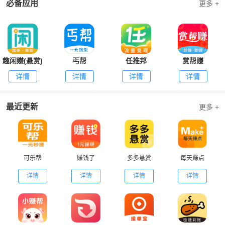
必备应用
更多 +
趣闲赚(悬赏)
丐帮
任推邦
赏帮赚
详情
详情
详情
详情
最近更新
更多 +
可乐帮
赚钱了
多多悬赏
每天赚点
详情
详情
详情
详情