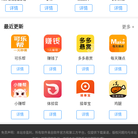
详情
详情
详情
详情
最近更新
更多 +
可乐帮
赚钱了
多多悬赏
每天赚点
详情
详情
详情
详情
小赚帮
体验官
接单宝
鸡腿
详情
详情
详情
详情
免责声明：本站非盈利，所有软件来自软件官方和第三方平台，仅提供下载渠道，版权问题均与本站