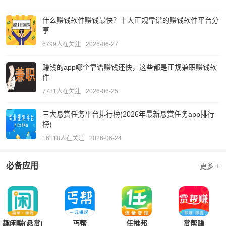
什么赚钱软件赚钱最快？十大正规靠谱的赚钱软件平台分
享
6799人在关注
2026-06-27
赚钱的app哪个靠谱赚钱还快，这些都是正规兼职赚钱软
件
7781人在关注
2026-06-25
三大悬赏任务平台排行榜(2026年最新悬赏任务app排行
榜)
16118人在关注
2026-06-24
必备应用
更多 +
趣闲赚(悬赏)
丐帮
任推邦
赏帮赚