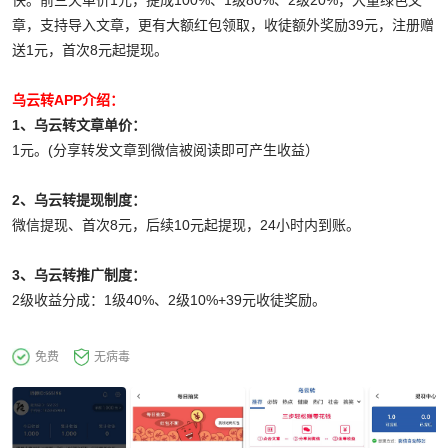
快。前三天单价1元，提成100%、1级80%、2级20%，大量绿色文
章，支持导入文章，更有大额红包领取，收徒额外奖励39元，注册赠
送1元，首次8元起提现。
乌云转APP介绍：
1、乌云转文章单价：
1元。(分享转发文章到微信被阅读即可产生收益）
2、乌云转提现制度：
微信提现、首次8元，后续10元起提现，24小时内到账。
3、乌云转推广制度：
2级收益分成：1级40%、2级10%+39元收徒奖励。
免费
无病毒