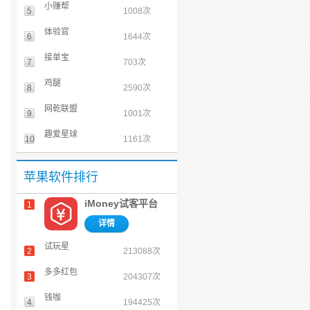
小赚帮
5
1008次
体验官
6
1644次
接单宝
7
703次
鸡腿
8
2590次
网乾联盟
9
1001次
趣爱星球
10
1161次
苹果软件排行
iMoney试客平台
1
详情
试玩星
2
213088次
多多红包
3
204307次
钱咖
4
194425次