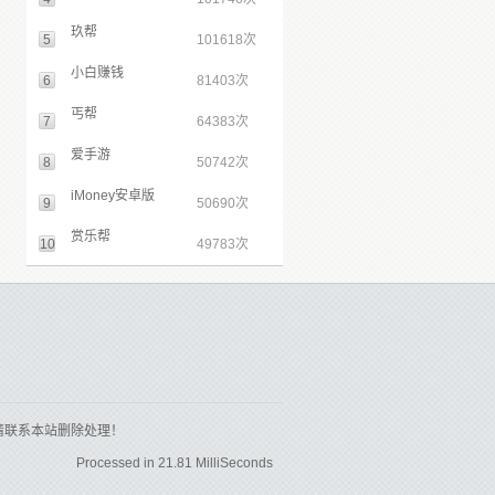
玖帮
5
101618次
小白赚钱
6
81403次
丐帮
7
64383次
爱手游
8
50742次
iMoney安卓版
9
50690次
赏乐帮
10
49783次
请联系本站删除处理！
Processed in 21.81 MilliSeconds