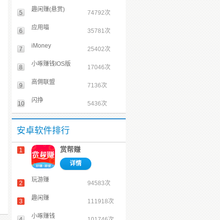
趣闲赚(悬赏)
5
74792次
应用喵
6
35781次
iMoney
7
25402次
小啄赚钱IOS版
8
17046次
高佣联盟
9
7136次
闪挣
10
5436次
安卓软件排行
赏帮赚
1
详情
玩游赚
2
94583次
趣闲赚
3
111918次
小啄赚钱
4
101746次