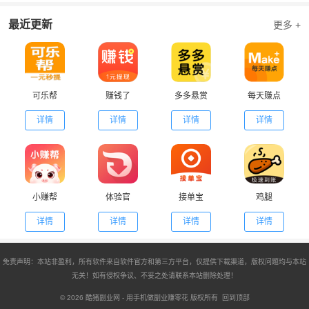
最近更新
更多 +
可乐帮
赚钱了
多多悬赏
每天赚点
详情
详情
详情
详情
小赚帮
体验官
接单宝
鸡腿
详情
详情
详情
详情
免责声明：本站非盈利，所有软件来自软件官方和第三方平台，仅提供下载渠道，版权问题均与本站
无关！如有侵权争议、不妥之处请联系本站删除处理！
© 2026
酷猪副业网
- 用手机做副业赚零花 版权所有
回到顶部