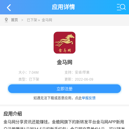
应用详情
首页
>
已下架
» 金马网
金马网
大小：
7.04M
支持：
安卓/苹果
类型：
已下架
更新：
2022-06-09
立即注册
如遇无法下载或恶意应用，点此
举报反馈
应用介绍
金马网分享资讯还能赚钱，金蟾网旗下的新转发平台金马网APP新用