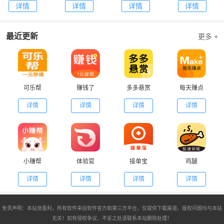
详情
详情
详情
详情
最近更新
更多 +
可乐帮
赚钱了
多多悬赏
每天赚点
详情
详情
详情
详情
小赚帮
体验官
接单宝
鸡腿
详情
详情
详情
详情
免责声明：本站非盈利，所有软件来自软件官方和第三方平台，仅提供下载渠道，版权问题均与本站
无关！如有侵权争议、不妥之处请联系本站删除处理！