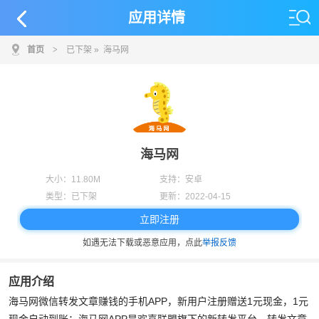
应用详情
首页
>
已下架
» 海马网
海马网
大小：
11.80M
支持：
安卓
类型：
已下架
更新：
2022-04-15
立即注册
如遇无法下载或恶意应用，点此
举报反馈
应用介绍
海马网微信转发文章赚钱的手机APP，新用户注册赠送1元现金，1元