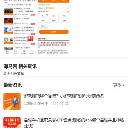
海马网 相关资讯
暂无相关文章
最新资讯
更多 +
游戏赚钱哪个靠谱？小游戏赚钱排行榜前两名
12564人在关注
2026-07-23
靠谱手机兼职悬赏APP盘点(赚钱的app哪个靠谱并且挣钱
还快)