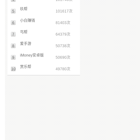
玖帮
5
101617次
小白赚钱
6
81403次
丐帮
7
64379次
爱手游
8
50738次
iMoney安卓版
9
50690次
赏乐帮
10
49780次