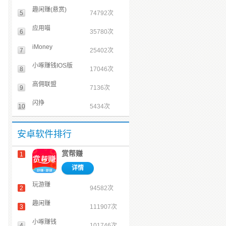
趣闲赚(悬赏)
5
74792次
应用喵
6
35780次
iMoney
7
25402次
小啄赚钱IOS版
8
17046次
高佣联盟
9
7136次
闪挣
10
5434次
安卓软件排行
赏帮赚
1
详情
玩游赚
2
94582次
趣闲赚
3
111907次
小啄赚钱
4
101746次