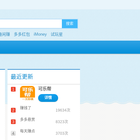
搜索
趣闲赚
多多红包
iMoney
试玩星
最近更新
可乐帮
1
详情
赚钱了
2
19634次
多多悬赏
3
8323次
每天赚点
4
3703次