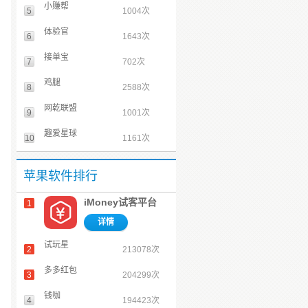
小赚帮
5
1004次
体验官
6
1643次
接单宝
7
702次
鸡腿
8
2588次
网乾联盟
9
1001次
趣爱星球
10
1161次
苹果软件排行
iMoney试客平台
1
详情
试玩星
2
213078次
多多红包
3
204299次
钱咖
4
194423次