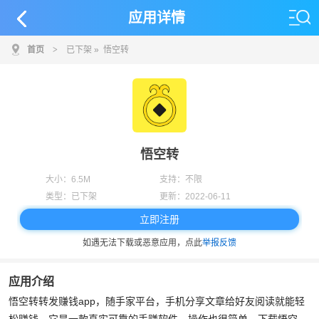
应用详情
首页
>
已下架
» 悟空转
悟空转
大小：
6.5M
支持：
不限
类型：
已下架
更新：
2022-06-11
立即注册
如遇无法下载或恶意应用，点此
举报反馈
应用介绍
悟空转转发赚钱app，随手家平台，手机分享文章给好友阅读就能轻