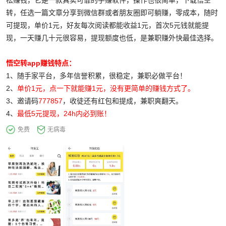
松赚钱，它是一款真实可靠的手赚软件，操作也很简单，下载悟空
转，任选一篇文章分享到微信群或者朋友圈即可躺赚，零成本，随时
可提现，单价1元，好友每次阅读都能收益1元，首次5元钱就能提
现，一天赚几十元很容易，提现额度也低，是兼职赚外快最佳选择。
悟空转app赚钱特点：
1、随手家平台，多年信誉积累，很稳定，兼职必做平台！
2、
单价1元，点一下就能赚1元，没有更简单的赚钱方式了。
3、邀请码
777857
，收徒还有红包和提成，兼职爽翻天。
4、
最低5元提现，24h内必到账！
免费
无病毒