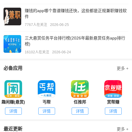
赚钱的app哪个靠谱赚钱还快，这些都是正规兼职赚钱软
件
7767人在关注
2026-06-25
三大悬赏任务平台排行榜(2026年最新悬赏任务app排行
榜)
16102人在关注
2026-06-24
必备应用
更多 +
趣闲赚(悬赏)
丐帮
任推邦
赏帮赚
详情
详情
详情
详情
最近更新
更多 +