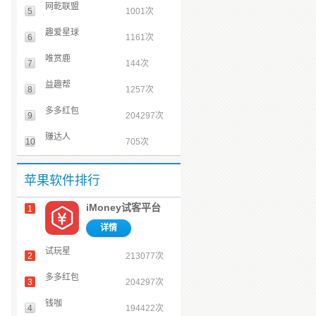
网乾联盟
5
1001次
趣爱星球
6
1161次
唯赏鹿
7
144次
益趣帮
8
1257次
多多红包
9
204297次
赚达人
10
705次
苹果软件排行
iMoney试客平台
1
详情
试玩星
2
213077次
多多红包
3
204297次
钱咖
4
194422次