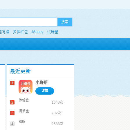
搜索
趣闲赚
多多红包
iMoney
试玩星
最近更新
小赚帮
1
详情
体验官
2
1643次
接单宝
3
702次
鸡腿
4
2588次