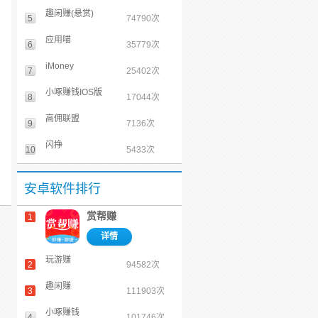
趣闲赚(悬赏)
5
74790次
应用喵
6
35779次
iMoney
7
25402次
小啄赚钱IOS版
8
17044次
高佣联盟
9
7136次
闪挣
10
5433次
安卓软件排行
赏帮赚
1
详情
玩游赚
2
94582次
趣闲赚
3
111903次
小啄赚钱
4
101746次