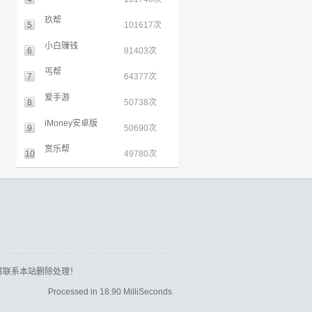
玖帮
5
101617次
小白赚钱
6
81403次
丐帮
7
64377次
爱手游
8
50738次
iMoney安卓版
9
50690次
赏乐帮
10
49780次
请联系本站删除处理！
Processed in 18.90 MilliSeconds