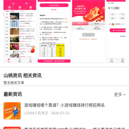
山桃资讯 相关资讯
暂无相关文章
最新资讯
更多 +
游戏赚钱哪个靠谱？小游戏赚钱排行榜前两名
12569人在关注
2026-07-23