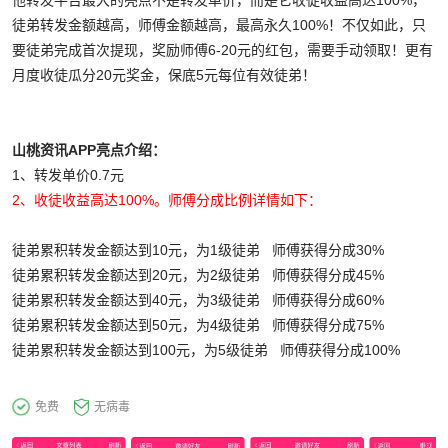
他转发平台最大的亮点不是转发单价，而是它收徒收益高达100%，
徒弟转发金额越高，师傅金额越高，最高永久100%！不仅如此，只
要徒弟完成首次提现，奖励师傅6-20元的红包，需要手动领取！更有
月度收徒瓜分20元奖金，保底5元每位有效徒弟！
山桃资讯APP亮点介绍：
1、转发单价0.7元
2、收徒收益高达100%。师傅分成比例详情如下：
徒弟累积转发金额达到10元，为1级徒弟 师傅获得分成30%
徒弟累积转发金额达到20元，为2级徒弟 师傅获得分成45%
徒弟累积转发金额达到40元，为3级徒弟 师傅获得分成60%
徒弟累积转发金额达到50元，为4级徒弟 师傅获得分成75%
徒弟累积转发金额达到100元，为5级徒弟 师傅获得分成100%
免费
无病毒