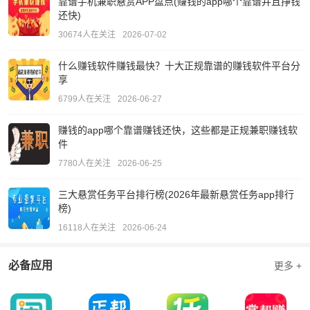
靠谱手机兼职悬赏APP盘点(赚钱的app哪个靠谱并且挣钱
还快)
30674人在关注
2026-07-02
什么赚钱软件赚钱最快？十大正规靠谱的赚钱软件平台分
享
6799人在关注
2026-06-27
赚钱的app哪个靠谱赚钱还快，这些都是正规兼职赚钱软
件
7780人在关注
2026-06-25
三大悬赏任务平台排行榜(2026年最新悬赏任务app排行
榜)
16118人在关注
2026-06-24
必备应用
更多 +