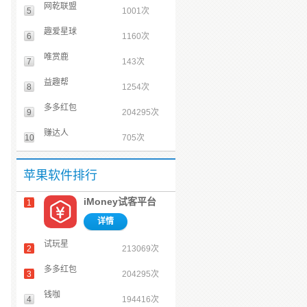
网乾联盟
5
1001次
趣爱星球
6
1160次
唯赏鹿
7
143次
益趣帮
8
1254次
多多红包
9
204295次
赚达人
10
705次
苹果软件排行
iMoney试客平台
1
详情
试玩星
2
213069次
多多红包
3
204295次
钱咖
4
194416次