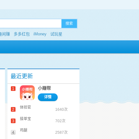
搜索
趣闲赚
多多红包
iMoney
试玩星
最近更新
小赚帮
1
详情
体验官
2
1640次
接单宝
3
702次
鸡腿
4
2587次