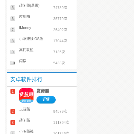
趣闲赚(悬赏)
5
74789次
应用喵
6
35779次
iMoney
7
25402次
小啄赚钱IOS版
8
17044次
高佣联盟
9
7135次
闪挣
10
5433次
安卓软件排行
赏帮赚
1
详情
玩游赚
2
94579次
趣闲赚
3
111894次
小啄赚钱
4
101746次