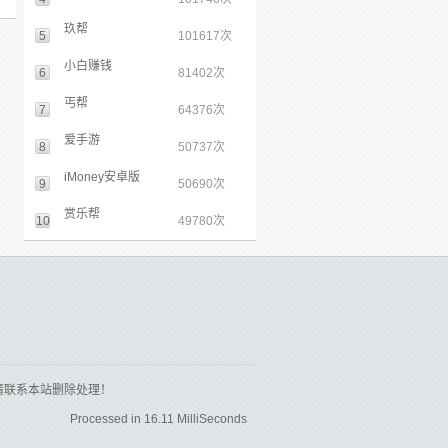
玖帮
5
101617次
小白赚钱
6
81402次
丐帮
7
64376次
爱手游
8
50737次
iMoney安卓版
9
50690次
赏乐帮
10
49780次
请联系本站删除处理！
Processed in 16.11 MilliSeconds