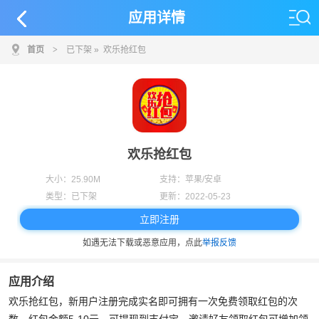
应用详情
首页
>
已下架
» 欢乐抢红包
欢乐抢红包
大小：
25.90M
支持：
苹果/安卓
类型：
已下架
更新：
2022-05-23
立即注册
如遇无法下载或恶意应用，点此
举报反馈
应用介绍
欢乐抢红包，新用户注册完成实名即可拥有一次免费领取红包的次