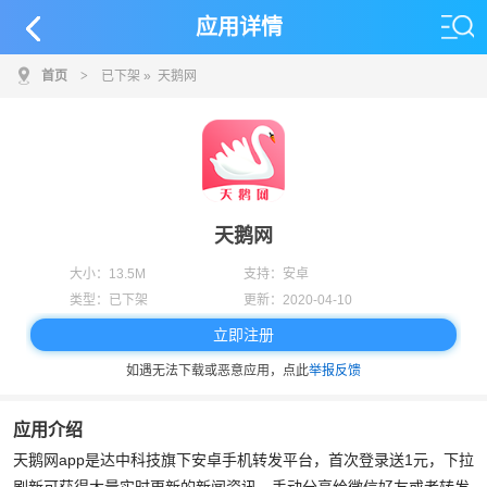
应用详情
首页
>
已下架
» 天鹅网
天鹅网
大小：
13.5M
支持：
安卓
类型：
已下架
更新：
2020-04-10
立即注册
如遇无法下载或恶意应用，点此
举报反馈
应用介绍
天鹅网app是达中科技旗下安卓手机转发平台，首次登录送1元，下拉