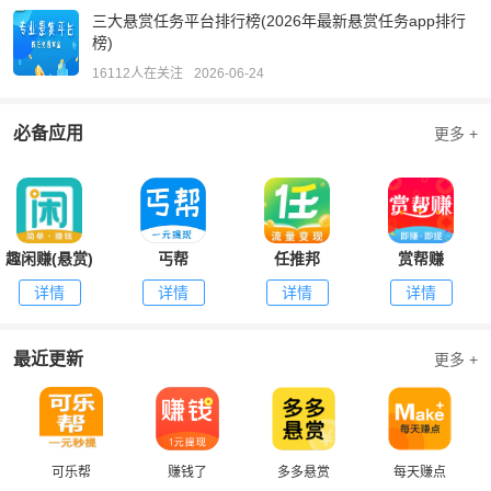
三大悬赏任务平台排行榜(2026年最新悬赏任务app排行
榜)
16112人在关注
2026-06-24
必备应用
更多 +
趣闲赚(悬赏)
丐帮
任推邦
赏帮赚
详情
详情
详情
详情
最近更新
更多 +
可乐帮
赚钱了
多多悬赏
每天赚点