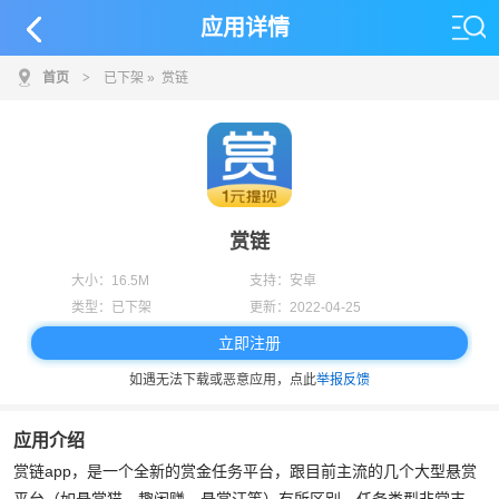
应用详情
首页
>
已下架
» 赏链
赏链
大小：
16.5M
支持：
安卓
类型：
已下架
更新：
2022-04-25
立即注册
如遇无法下载或恶意应用，点此
举报反馈
应用介绍
赏链app，是一个全新的赏金任务平台，跟目前主流的几个大型悬赏