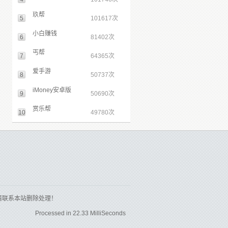
玖帮
5
101617次
小白赚钱
6
81402次
丐帮
7
64365次
爱手游
8
50737次
iMoney安卓版
9
50690次
赏乐帮
10
49780次
请联系本站删除处理！
Processed in 22.33 MilliSeconds