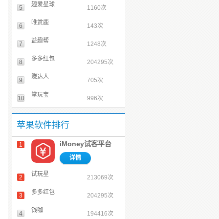
趣爱星球
5
1160次
唯赏鹿
6
143次
益趣帮
7
1248次
多多红包
8
204295次
赚达人
9
705次
掌玩宝
10
996次
苹果软件排行
iMoney试客平台
1
详情
试玩星
2
213069次
多多红包
3
204295次
钱咖
4
194416次