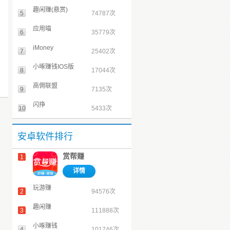
趣闲赚(悬赏)
5
74787次
应用喵
6
35779次
iMoney
7
25402次
小啄赚钱IOS版
8
17044次
高佣联盟
9
7135次
闪挣
10
5433次
安卓软件排行
赏帮赚
1
详情
玩游赚
2
94576次
趣闲赚
3
111888次
小啄赚钱
4
101746次