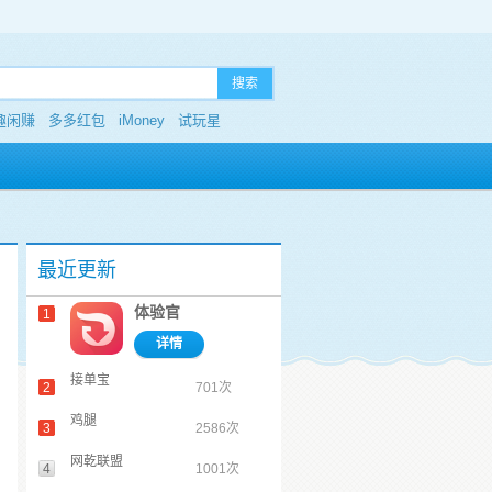
搜索
趣闲赚
多多红包
iMoney
试玩星
最近更新
体验官
1
详情
接单宝
2
701次
鸡腿
3
2586次
网乾联盟
4
1001次