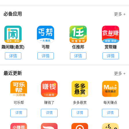
必备应用
更多 +
趣闲赚(悬赏)
丐帮
任推邦
赏帮赚
详情
详情
详情
详情
最近更新
更多 +
可乐帮
赚钱了
多多悬赏
每天赚点
详情
详情
详情
详情