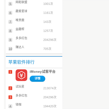
网乾联盟
5
1001次
趣爱星球
6
1161次
唯赏鹿
7
143次
益趣帮
8
1257次
多多红包
9
204296次
赚达人
10
705次
苹果软件排行
iMoney试客平台
1
详情
试玩星
2
213074次
多多红包
3
204296次
钱咖
4
194420次