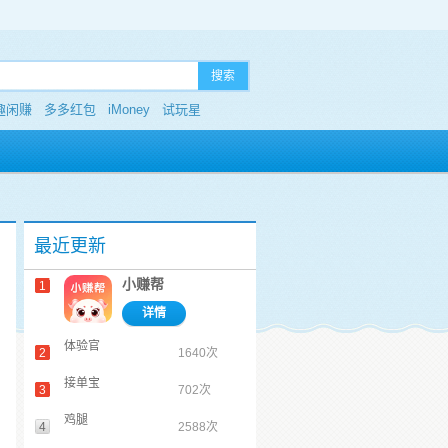
搜索
趣闲赚
多多红包
iMoney
试玩星
最近更新
小赚帮
1
详情
体验官
2
1640次
接单宝
3
702次
鸡腿
4
2588次