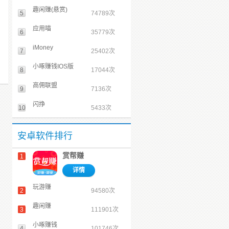
趣闲赚(悬赏)
5
74789次
应用喵
6
35779次
iMoney
7
25402次
小啄赚钱IOS版
8
17044次
高佣联盟
9
7136次
闪挣
10
5433次
安卓软件排行
赏帮赚
1
详情
玩游赚
2
94580次
趣闲赚
3
111901次
小啄赚钱
4
101746次