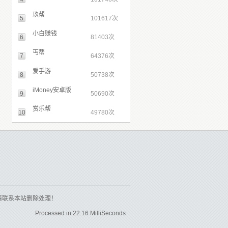
玖帮
5
101617次
小白赚钱
6
81403次
丐帮
7
64376次
爱手游
8
50738次
iMoney安卓版
9
50690次
赏乐帮
10
49780次
请联系本站删除处理！
Processed in 22.16 MilliSeconds