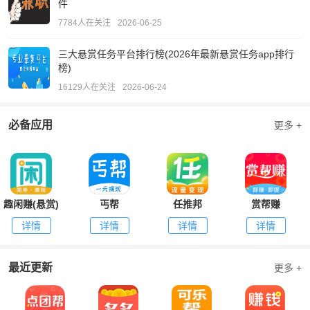
件
7784人在关注
2026-06-25
三大悬赏任务平台排行榜(2026年最新悬赏任务app排行
榜)
16129人在关注
2026-06-24
必备应用
更多 +
趣闲赚(悬赏)
丐帮
任推邦
赏帮赚
详情
详情
详情
详情
最近更新
更多 +