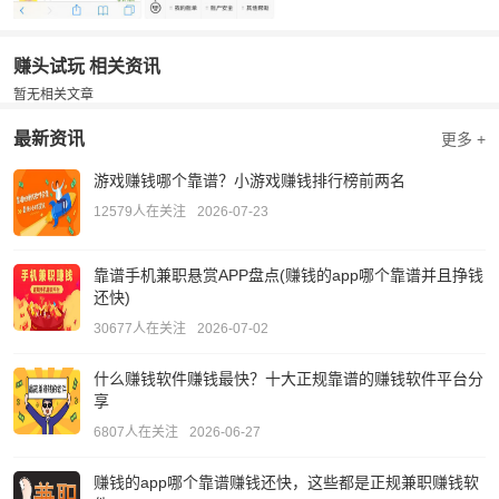
赚头试玩 相关资讯
暂无相关文章
最新资讯
更多 +
游戏赚钱哪个靠谱？小游戏赚钱排行榜前两名
12579人在关注
2026-07-23
靠谱手机兼职悬赏APP盘点(赚钱的app哪个靠谱并且挣钱
还快)
30677人在关注
2026-07-02
什么赚钱软件赚钱最快？十大正规靠谱的赚钱软件平台分
享
6807人在关注
2026-06-27
赚钱的app哪个靠谱赚钱还快，这些都是正规兼职赚钱软