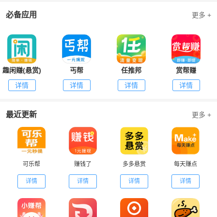
必备应用
更多 +
趣闲赚(悬赏)
丐帮
任推邦
赏帮赚
详情
详情
详情
详情
最近更新
更多 +
可乐帮
赚钱了
多多悬赏
每天赚点
详情
详情
详情
详情