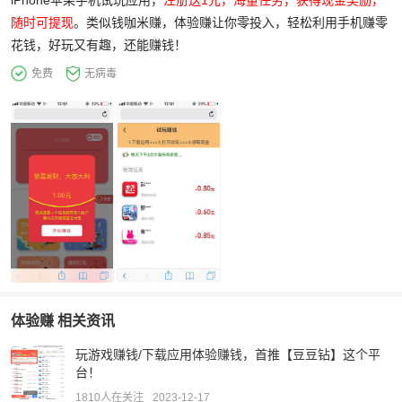
iPhone苹果手机试玩应用，
注册送1元，海量任务，获得现金奖励，
随时可提现
。类似钱咖米赚，体验赚让你零投入，轻松利用手机赚零
花钱，好玩又有趣，还能赚钱！
免费
无病毒
体验赚 相关资讯
玩游戏赚钱/下载应用体验赚钱，首推【豆豆钻】这个平
台！
1810人在关注
2023-12-17