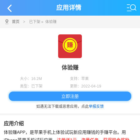
应用详情
首页
>
已下架
» 体验赚
体验赚
大小：
16.2M
支持：
苹果
类型：
已下架
更新：
2022-04-19
立即注册
如遇无法下载或恶意应用，点此
举报反馈
应用介绍
体验赚APP，是苹果手机上体验试玩新应用赚钱的手赚平台。用