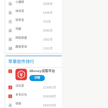
小赚帮
5
1008次
体验官
6
1648次
接单宝
7
703次
鸡腿
8
2590次
网乾联盟
9
1002次
趣爱星球
10
1161次
苹果软件排行
iMoney试客平台
1
详情
试玩星
2
213091次
多多红包
3
204308次
钱咖
4
194428次