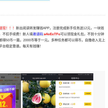
提现！！！
新出阅读转发赚钱APP，注册完成新手任务送12元，一块钱
，不扣手续费！新人填
邀请码:
a4oEcTFc
可以领现金礼包，不到十分钟
得50币一篇，2000币等于一元。多种任务都可以得币，自撸收入无上
平台稳定靠谱。每天有钱赚！