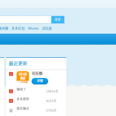
搜索
趣闲赚
多多红包
iMoney
试玩星
最近更新
可乐帮
1
详情
赚钱了
2
19634次
多多悬赏
3
8324次
每天赚点
4
3705次