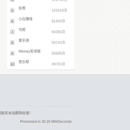
玖帮
5
101618次
小白赚钱
6
81403次
丐帮
7
64384次
爱手游
8
50743次
iMoney安卓版
9
50690次
赏乐帮
10
49783次
请联系本站删除处理！
Processed in 30.26 MilliSeconds