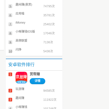
趣闲赚(悬赏)
5
74795次
应用喵
6
35781次
iMoney
7
25402次
小啄赚钱IOS版
8
17046次
高佣联盟
9
7136次
闪挣
10
5436次
安卓软件排行
赏帮赚
1
详情
玩游赚
2
94585次
趣闲赚
3
111922次
小啄赚钱
4
101749次