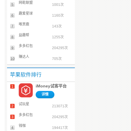
网乾联盟
5
1001次
趣爱星球
6
1160次
唯赏鹿
7
143次
益趣帮
8
1255次
多多红包
9
204295次
赚达人
10
705次
苹果软件排行
iMoney试客平台
1
详情
试玩星
2
213071次
多多红包
3
204295次
钱咖
4
194417次