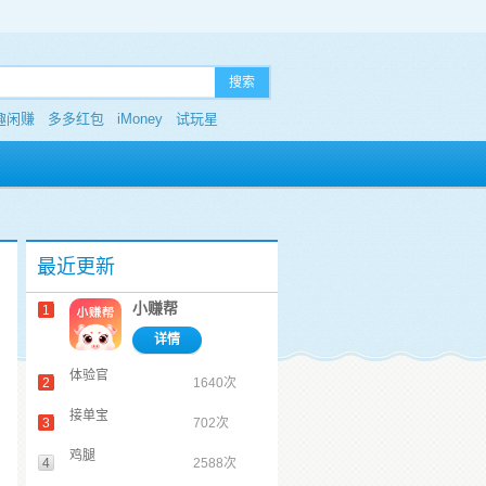
搜索
趣闲赚
多多红包
iMoney
试玩星
最近更新
小赚帮
1
详情
体验官
2
1640次
接单宝
3
702次
鸡腿
4
2588次