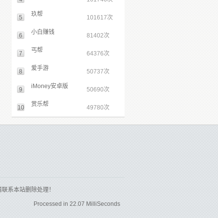
玖帮
5
101617次
小白赚钱
6
81402次
丐帮
7
64376次
爱手游
8
50737次
iMoney安卓版
9
50690次
赏乐帮
10
49780次
请联系本站删除处理！
Processed in 22.07 MilliSeconds