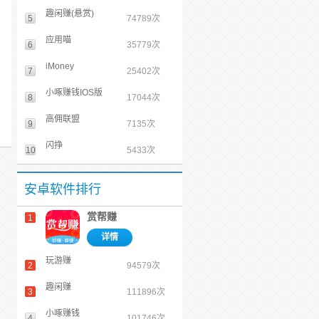
趣闲赚(悬赏)
5
74789次
应用喵
6
35779次
iMoney
7
25402次
小啄赚钱IOS版
8
17044次
高佣联盟
9
7135次
闪挣
10
5433次
安卓软件排行
赏帮赚
1
详情
玩游赚
2
94579次
趣闲赚
3
111896次
小啄赚钱
4
101746次