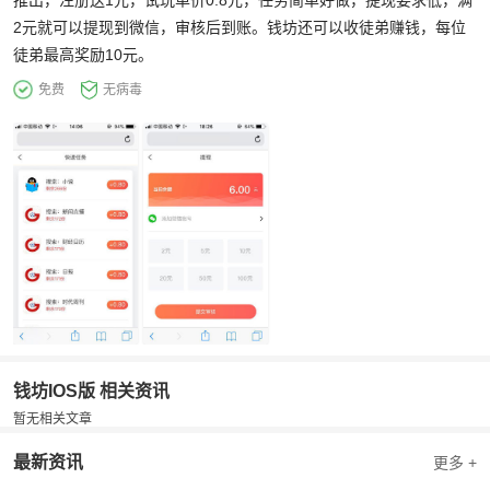
推出，注册送1元，试玩单价0.8元，任务简单好做，提现要求低，满
2元就可以提现到微信，审核后到账。钱坊还可以收徒弟赚钱，每位
徒弟最高奖励10元。
免费
无病毒
钱坊IOS版 相关资讯
暂无相关文章
最新资讯
更多 +