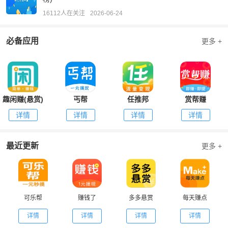
16112人在关注
2026-06-24
必备应用
更多 +
趣闲赚(悬赏)
丐帮
任推邦
赏帮赚
详情
详情
详情
详情
最近更新
更多 +
可乐帮
赚钱了
多多悬赏
每天赚点
详情
详情
详情
详情