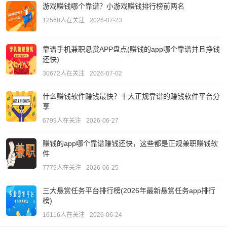
游戏赚钱哪个靠谱？小游戏赚钱排行榜前两名
12568人在关注
2026-07-23
靠谱手机兼职悬赏APP盘点(赚钱的app哪个靠谱并且挣钱
还快)
30672人在关注
2026-07-02
什么赚钱软件赚钱最快？十大正规靠谱的赚钱软件平台分
享
6799人在关注
2026-06-27
赚钱的app哪个靠谱赚钱还快，这些都是正规兼职赚钱软
件
7779人在关注
2026-06-25
三大悬赏任务平台排行榜(2026年最新悬赏任务app排行
榜)
16116人在关注
2026-06-24