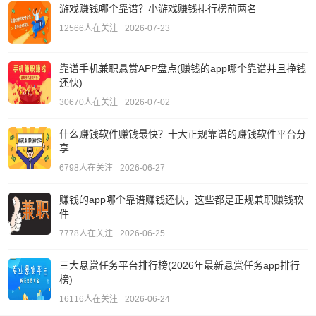
游戏赚钱哪个靠谱？小游戏赚钱排行榜前两名
12566人在关注
2026-07-23
靠谱手机兼职悬赏APP盘点(赚钱的app哪个靠谱并且挣钱
还快)
30670人在关注
2026-07-02
什么赚钱软件赚钱最快？十大正规靠谱的赚钱软件平台分
享
6798人在关注
2026-06-27
赚钱的app哪个靠谱赚钱还快，这些都是正规兼职赚钱软
件
7778人在关注
2026-06-25
三大悬赏任务平台排行榜(2026年最新悬赏任务app排行
榜)
16116人在关注
2026-06-24