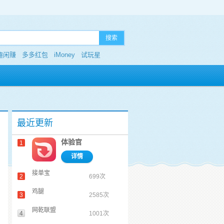
搜索
趣闲赚
多多红包
iMoney
试玩星
最近更新
体验官
1
详情
接单宝
2
699次
鸡腿
3
2585次
网乾联盟
4
1001次