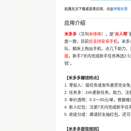
如遇无法下载或恶意应用，点此
举报反馈
应用介绍
米多多
（又叫
米哆哆
），是“
众人帮
”
度一致，目前
仅支持安卓手机
。米多
队、躺床上掏出手机，点几下助力、
提
。新手7天内完成新手任务再送2.
钱”。
【米多多赚钱特点】
1. 零投入：接任务或发布悬赏完
2. 任务多：24h更新任务，助力
3. 单价透明：0.3～30元/单，根
4. 新人红包：注册7天内完成新手任
5. 收徒分成：邀请好友抽红包，还
【米多多提现规则】