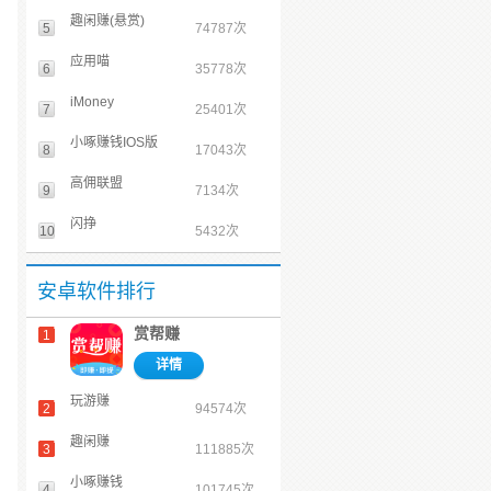
趣闲赚(悬赏)
5
74787次
应用喵
6
35778次
iMoney
7
25401次
小啄赚钱IOS版
8
17043次
高佣联盟
9
7134次
闪挣
10
5432次
安卓软件排行
赏帮赚
1
详情
玩游赚
2
94574次
趣闲赚
3
111885次
小啄赚钱
4
101745次