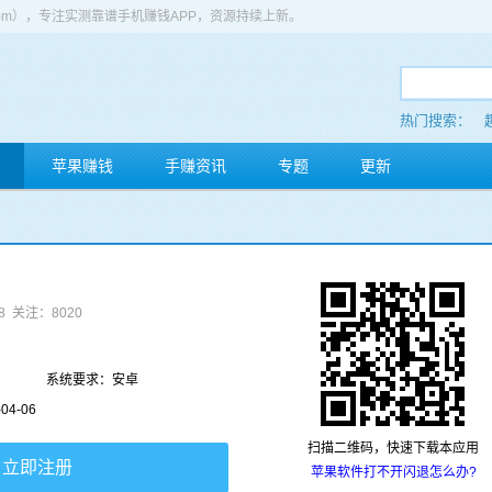
app.com），专注实测靠谱手机赚钱APP，资源持续上新。
热门搜索：
苹果赚钱
手赚资讯
专题
更新
8
关注：8020
系统要求：安卓
4-06
扫描二维码，快速下载本应用
立即注册
苹果软件打不开闪退怎么办?