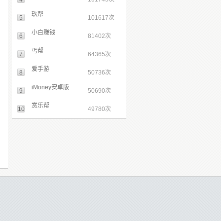
玖帮
5
101617次
小白赚钱
6
81402次
丐帮
7
64365次
爱手游
8
50736次
iMoney安卓版
9
50690次
赏乐帮
10
49780次