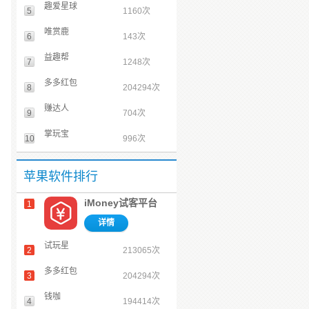
趣爱星球
5
1160次
唯赏鹿
6
143次
益趣帮
7
1248次
多多红包
8
204294次
赚达人
9
704次
掌玩宝
10
996次
苹果软件排行
iMoney试客平台
1
详情
试玩星
2
213065次
多多红包
3
204294次
钱咖
4
194414次