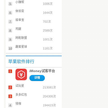
小赚帮
5
1006次
体验官
6
1644次
接单宝
7
702次
鸡腿
8
2589次
网乾联盟
9
1001次
趣爱星球
10
1161次
苹果软件排行
iMoney试客平台
1
详情
试玩星
2
213081次
多多红包
3
204306次
钱咖
4
194423次