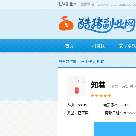
酷猪副业网
- 收藏本站（www.shouzhuan
首页
手机赚钱
安卓赚钱
您当前位置：
已下架
>
知巷
知巷
下载：581
关注
大小：68.99
最新版本：2.18
类型：已下架
更新日期：2024-05