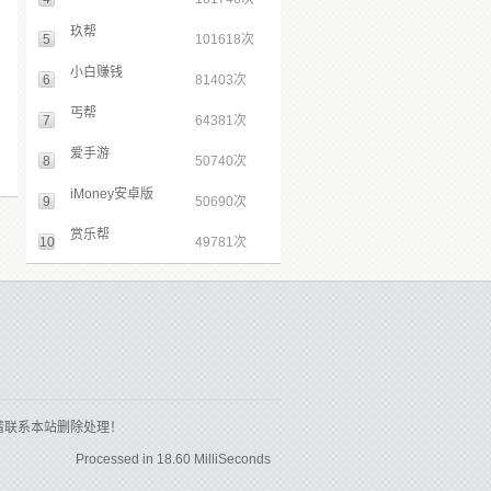
玖帮
5
101618次
小白赚钱
6
81403次
丐帮
7
64381次
爱手游
8
50740次
iMoney安卓版
9
50690次
赏乐帮
10
49781次
请联系本站删除处理！
Processed in 18.60 MilliSeconds