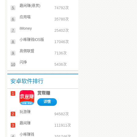
趣闲赚(悬赏)
5
74792次
应用喵
6
35780次
iMoney
7
25402次
小啄赚钱IOS版
8
17046次
高佣联盟
9
7136次
闪挣
10
5436次
安卓软件排行
赏帮赚
1
详情
玩游赚
2
94582次
趣闲赚
3
111911次
小啄赚钱
4
101746次