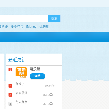
搜索
趣闲赚
多多红包
iMoney
试玩星
最近更新
可乐帮
1
详情
赚钱了
2
19634次
多多悬赏
3
8323次
每天赚点
4
3703次