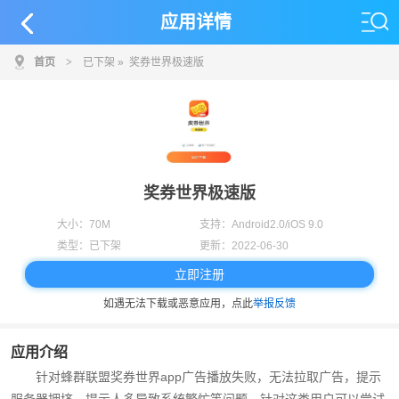
应用详情
首页
>
已下架
» 奖券世界极速版
奖券世界极速版
大小：
70M
支持：
Android2.0/iOS 9.0
类型：
已下架
更新：
2022-06-30
立即注册
如遇无法下载或恶意应用，点此
举报反馈
应用介绍
针对蜂群联盟奖券世界app广告播放失败，无法拉取广告，提示