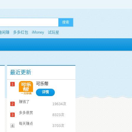
搜索
趣闲赚
多多红包
iMoney
试玩星
最近更新
可乐帮
1
详情
赚钱了
2
19634次
多多悬赏
3
8323次
每天赚点
4
3703次