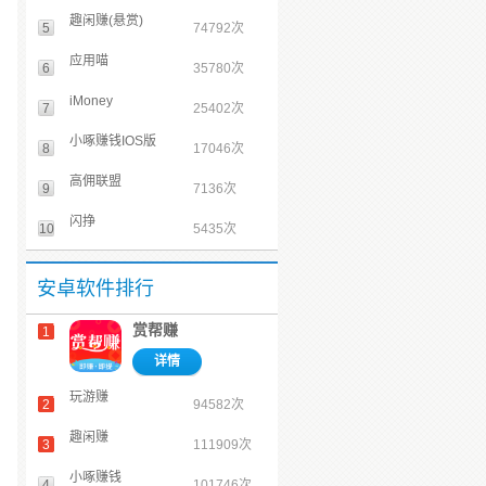
趣闲赚(悬赏)
5
74792次
应用喵
6
35780次
iMoney
7
25402次
小啄赚钱IOS版
8
17046次
高佣联盟
9
7136次
闪挣
10
5435次
安卓软件排行
赏帮赚
1
详情
玩游赚
2
94582次
趣闲赚
3
111909次
小啄赚钱
4
101746次