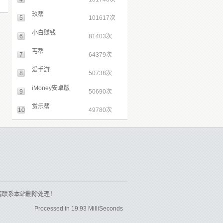
玖帮
5
101617次
小白赚钱
6
81403次
丐帮
7
64379次
爱手游
8
50738次
iMoney安卓版
9
50690次
赏乐帮
10
49780次
请联系本站删除处理！
Processed in 19.93 MilliSeconds