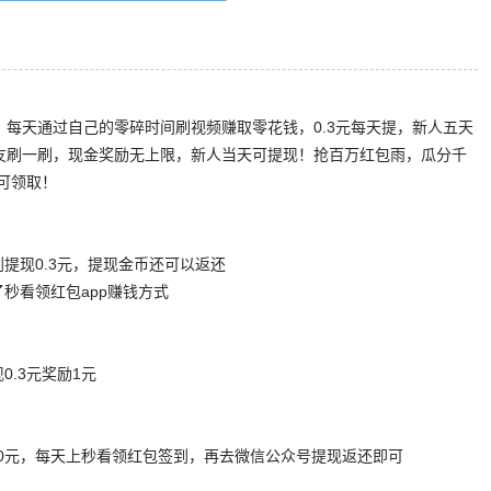
，每天通过自己的零碎时间刷视频赚取零花钱，0.3元每天提，新人五天
好友刷一刷，现金奖励无上限，新人当天可提现！抢百万红包雨，瓜分千
可领取！
提现0.3元，提现金币还可以返还
秒看领红包app赚钱方式
.3元奖励1元
50元，每天上秒看领红包签到，再去微信公众号提现返还即可