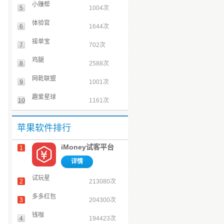
小赚帮
5
1004次
体验官
6
1644次
接单宝
7
702次
鸡腿
8
2588次
网乾联盟
9
1001次
趣爱星球
10
1161次
苹果软件排行
iMoney试客平台
1
详情
试玩星
2
213080次
多多红包
3
204300次
钱咖
4
194423次