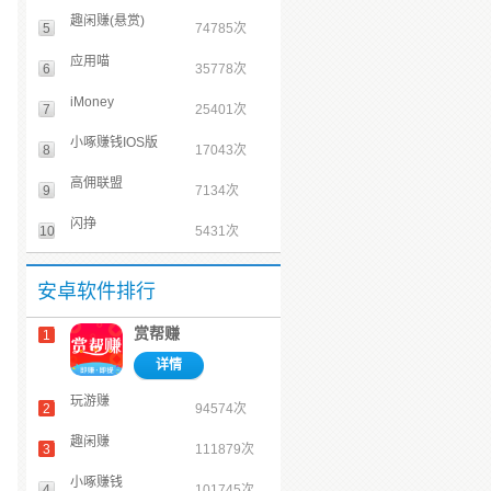
趣闲赚(悬赏)
5
74785次
应用喵
6
35778次
iMoney
7
25401次
小啄赚钱IOS版
8
17043次
高佣联盟
9
7134次
闪挣
10
5431次
安卓软件排行
赏帮赚
1
详情
玩游赚
2
94574次
趣闲赚
3
111879次
小啄赚钱
4
101745次