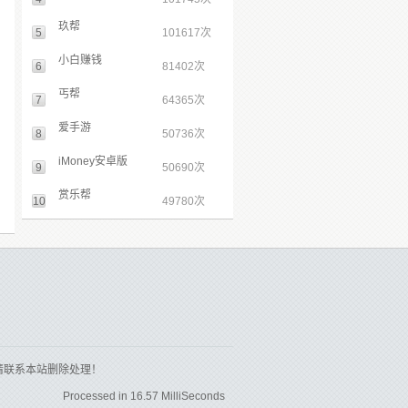
玖帮
5
101617次
小白赚钱
6
81402次
丐帮
7
64365次
爱手游
8
50736次
iMoney安卓版
9
50690次
赏乐帮
10
49780次
请联系本站删除处理！
Processed in 16.57 MilliSeconds