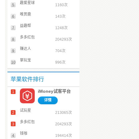
趣爱星球
5
1160次
唯赏鹿
6
143次
益趣帮
7
1248次
多多红包
8
204293次
赚达人
9
704次
掌玩宝
10
996次
苹果软件排行
iMoney试客平台
1
详情
试玩星
2
213065次
多多红包
3
204293次
钱咖
4
194414次