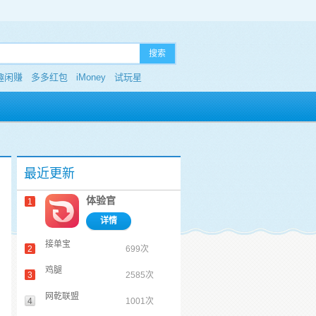
搜索
趣闲赚
多多红包
iMoney
试玩星
最近更新
体验官
1
详情
接单宝
2
699次
鸡腿
3
2585次
网乾联盟
4
1001次