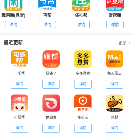
趣闲赚(悬赏)
丐帮
任推邦
赏帮赚
详情
详情
详情
详情
最近更新
更多 +
可乐帮
赚钱了
多多悬赏
每天赚点
详情
详情
详情
详情
小赚帮
体验官
接单宝
鸡腿
详情
详情
详情
详情