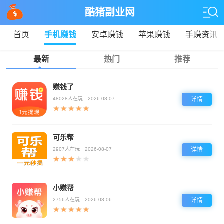
酷猪副业网
首页
手机赚钱
安卓赚钱
苹果赚钱
手赚资讯
最新
热门
推荐
赚钱了
48028人在玩
2026-08-07
详情
可乐帮
2907人在玩
2026-08-07
详情
小赚帮
2756人在玩
2026-08-06
详情