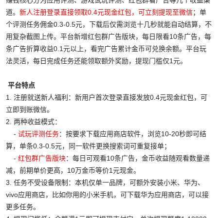
赚钱核心分为应用评测、游戏试玩评测、红包群看广告等几个收益渠
道。
新人注册登录直接领取0.4元现金红包，可立刻提现至微信
；单
个评测任务佣金0.3-0.5元，下载后仅需浏览十几秒就能自动结算，不
用复杂截图上传。平台新增红包群广告版块，每日限看10条广告，每
条广告折算收益0.1元以上，看完广告累计金币可兑换余额。平台玩
法灵活，每日完成任务还能领取额外奖励，提现门槛仅1元。
平台特点
1. 注册就送新人福利：新用户首次登录直接发放0.4元现金红包，可
立即到账微信。
2. 两种收益模式：
-
试玩评测任务
：按要求下载应用商店软件，浏览10-20秒即可结
算，单条0.3-0.5元，同一软件更换搜索词可重复接单；
-
红包群广告版块
：每日可观看10条广告，金币收益随观看数量递
减，前期单价更高，10万金币等价1元现金。
3. 任务不受设备限制：本机仅单一品牌，可额外安装小米、华为、
vivo应用商店，比如你用的小米手机，可下载华为应用商店，可以接
更多任务。