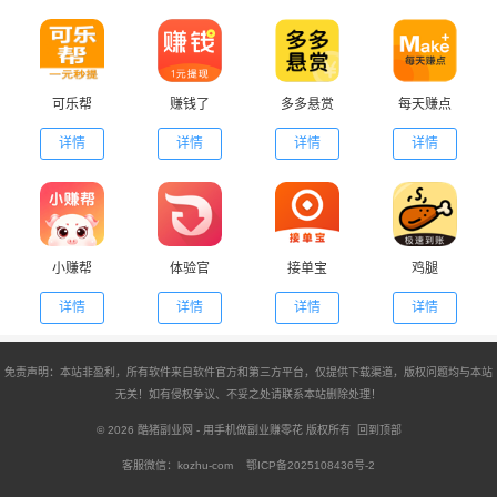
可乐帮
赚钱了
多多悬赏
每天赚点
详情
详情
详情
详情
小赚帮
体验官
接单宝
鸡腿
详情
详情
详情
详情
免责声明：本站非盈利，所有软件来自软件官方和第三方平台，仅提供下载渠道，版权问题均与本站
无关！如有侵权争议、不妥之处请联系本站删除处理！
© 2026
酷猪副业网
- 用手机做副业赚零花 版权所有
回到顶部
客服微信：kozhu-com
鄂ICP备2025108436号-2