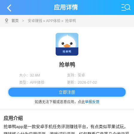
应用详情
首页
>
安卓赚钱
»
APP体验
» 抢单鸭
抢单鸭
大小：
32.8M
支持：
安卓
类型：
APP体验
更新：
2026-07-02
立即注册
如遇无法下载或恶意应用，点此
举报反馈
应用介绍
抢单鸭app是一款安卓手机任务评测赚钱平台，有点类似苹果试玩，