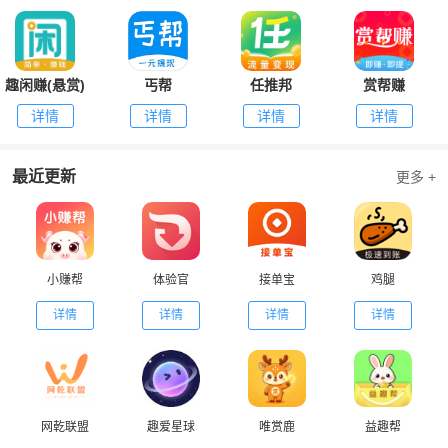
趣闲赚(悬赏)
丐帮
任推邦
赏帮赚
详情
详情
详情
详情
最近更新
更多 +
小赚帮
体验官
接单宝
鸡腿
详情
详情
详情
详情
网乾联盟
趣爱星球
唯赏鹿
益趣帮