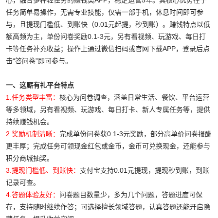
心，融合多种轻任务的赚钱类APP，稳定运营5年。其核心优势在于
任务简单易操作，无需专业技能，仅需一部手机，休息时间即可参
与，且提现门槛低、到账快（0.01元起提，秒到账）。赚钱特点以低
额高频为主，单份问卷奖励0.1-3元，另有看视频、玩游戏、每日打
卡等任务补充收益；操作上通过微信扫码或官网下载APP，登录后点
击“答问卷”即可参与。
一、这厮有礼平台特点
1.任务类型丰富：
核心为问卷调查，涵盖日常生活、餐饮、平台运营
等多领域，另有看视频、玩游戏、每日打卡、新人专属任务等，提供
持续赚钱机会。
2.奖励机制清晰：
完成单份问卷获0.1-3元奖励，部分高单价问卷报酬
更丰厚；完成任务可领现金红包或金币，金币可兑换现金，还能参与
积分商城抽奖。
3.提现门槛低、到账快：
支付宝支持0.01元提现，提现秒到账，到账
记录可查。
4.答题体验友好：
问卷题目数量少，多为几个问题，答题进度可保
存，支持随时继续作答；可选择擅长领域答题，认真答题还能开启隐