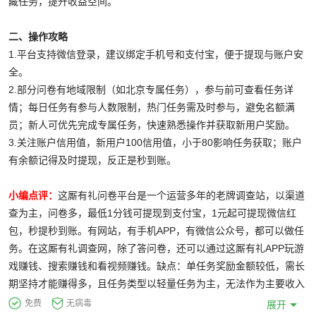
藏任务，提升收益空间。
二、操作攻略
1.平台支持微信登录，建议绑定手机号和支付宝，便于提现与账户安
全。
2.部分问卷有地域限制（如北京专属任务），参与前可查看任务详
情；每日任务有参与人数限制，热门任务需及时参与，避免名额满
员；新人可优先完成专属任务，快速熟悉操作并获取新用户奖励。
3.关注账户信用值，新用户100信用值，小于80影响任务获取；账户
有余额记得及时提现，反正是秒到账。
小编点评：
这厮有礼问卷平台是一个运营多年的老牌调查站，以渠道
查为主，问卷多，最低1分钱可提现到支付宝，1元起可提现微信红
包，秒提秒到账。有网站，有手机APP，有微信公众号，都可以做任
务。在这厮有礼调查网，除了答问卷，还可以通过这厮有礼APP玩游
戏赚钱、搜索赚钱和看视频赚钱。缺点：单任务奖励金额较低，需长
期坚持才能赚得多，且任务类型以轻量任务为主，无法作为主要收入
来源，主要就是赚个零花钱。
免费
无病毒
展开