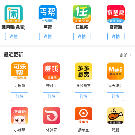
趣闲赚(悬赏)
丐帮
任推邦
赏帮赚
详情
详情
详情
详情
最近更新
更多 +
可乐帮
赚钱了
多多悬赏
每天赚点
详情
详情
详情
详情
小赚帮
体验官
接单宝
鸡腿