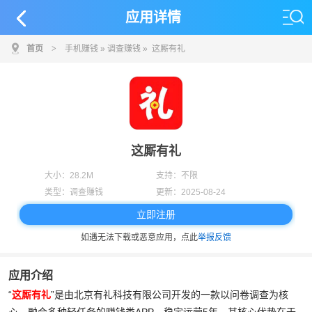
应用详情
首页
>
手机赚钱
»
调查赚钱
» 这厮有礼
这厮有礼
大小：
28.2M
支持：
不限
类型：
调查赚钱
更新：
2025-08-24
立即注册
如遇无法下载或恶意应用，点此
举报反馈
应用介绍
“
这厮有礼
”是由北京有礼科技有限公司开发的一款以问卷调查为核