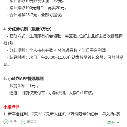
‑ 累计领取10元任务奖励：+2元。
‑ 累计赚取100元佣金：再奖20元。
‑ 合计可拿23.7元，全部可提现。
4. 分红券机制（限量3万份）
‑ 获取方式：注册即有机会领取；每直邀1位好友且好友首次提现再
得1张。
‑ 分红规则：个人持有券数 ÷ 总流通券数 × 当日平台利润。
‑ 结算时间：次日上午10:00–11:00自动发放至钱包余额，可随时提
现。
5. 小转帮APP提现规则
‑ 起提金额：1元 。
‑ 通道：目前仅支付宝，小额秒到，大额T+1审核。
小编点评
1. 新平台红利：7天23.7元新人红包+3万份限量分红券，早入场=高
占比。
免费
无病毒
展开