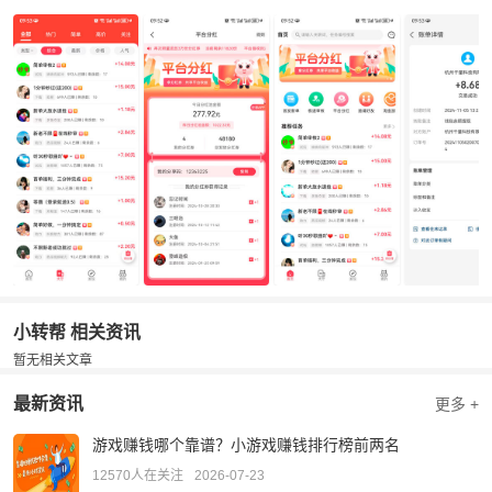
2. 收益模型清晰：任务收益立结+分红日结+推广分成，三线并行。
3. 任务简单易做：步骤、示例图一目了然，新手10分钟即可上手。
4. 提现门槛低：1元起、支付宝秒到，无套路。
5. 风险提示：新人红包限7天；务必按示例图提交，避免封号。
小转帮 相关资讯
暂无相关文章
最新资讯
更多 +
游戏赚钱哪个靠谱？小游戏赚钱排行榜前两名
12570人在关注
2026-07-23