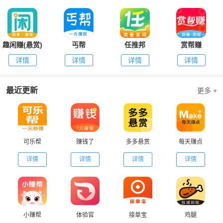
趣闲赚(悬赏)
丐帮
任推邦
赏帮赚
详情
详情
详情
详情
最近更新
更多 +
可乐帮
赚钱了
多多悬赏
每天赚点
详情
详情
详情
详情
小赚帮
体验官
接单宝
鸡腿