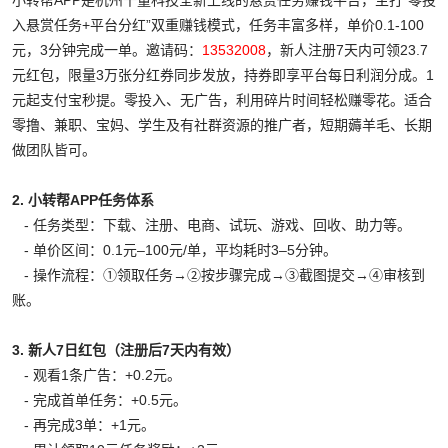
小转帮APP是杭州千量科技全新上线的悬赏任务赚钱平台，主打“零投
入悬赏任务+平台分红”双重赚钱模式，任务丰富多样，单价0.1-100
元，3分钟完成一单。邀请码：
13532008
，新人注册7天内可领23.7
元红包，限量3万张分红券同步发放，持券即享平台每日利润分成。1
元起支付宝秒提。零投入、无广告，利用碎片时间轻松赚零花。适合
零撸、兼职、宝妈、学生及有社群资源的推广者，短期薅羊毛、长期
做团队皆可。
2. 小转帮APP任务体系
‑ 任务类型：下载、注册、电商、试玩、游戏、回收、助力等。
‑ 单价区间：0.1元–100元/单，平均耗时3–5分钟。
‑ 操作流程：①领取任务→②按步骤完成→③截图提交→④审核到
账。
3. 新人7日红包（注册后7天内有效）
‑ 观看1条广告：+0.2元。
‑ 完成首单任务：+0.5元。
‑ 再完成3单：+1元。