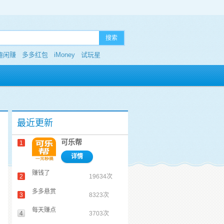
搜索
趣闲赚
多多红包
iMoney
试玩星
最近更新
可乐帮
1
详情
赚钱了
2
19634次
多多悬赏
3
8323次
每天赚点
4
3703次