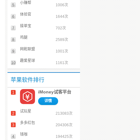
小赚帮
5
1006次
体验官
6
1644次
接单宝
7
702次
鸡腿
8
2589次
网乾联盟
9
1001次
趣爱星球
10
1161次
苹果软件排行
iMoney试客平台
1
详情
试玩星
2
213083次
多多红包
3
204306次
钱咖
4
194425次