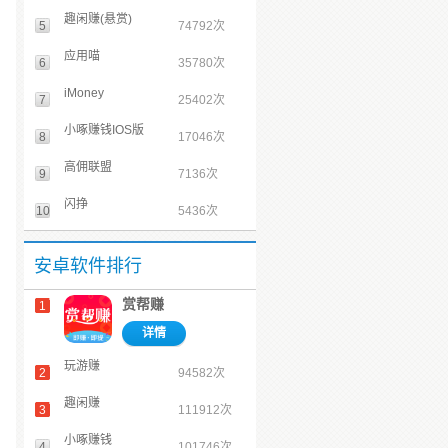
趣闲赚(悬赏)
5
74792次
应用喵
6
35780次
iMoney
7
25402次
小啄赚钱IOS版
8
17046次
高佣联盟
9
7136次
闪挣
10
5436次
安卓软件排行
赏帮赚
1
详情
玩游赚
2
94582次
趣闲赚
3
111912次
小啄赚钱
4
101746次