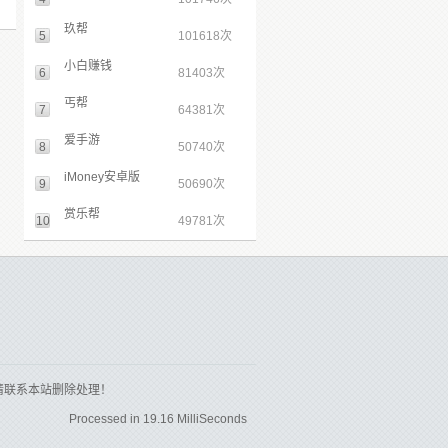
玖帮
5
101618次
小白赚钱
6
81403次
丐帮
7
64381次
爱手游
8
50740次
iMoney安卓版
9
50690次
赏乐帮
10
49781次
请联系本站删除处理！
Processed in 19.16 MilliSeconds