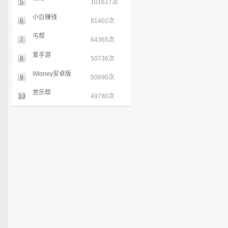
5
101617次
小白赚钱
6
81402次
丐帮
7
64365次
爱手游
8
50736次
iMoney安卓版
9
50690次
赏乐帮
10
49780次