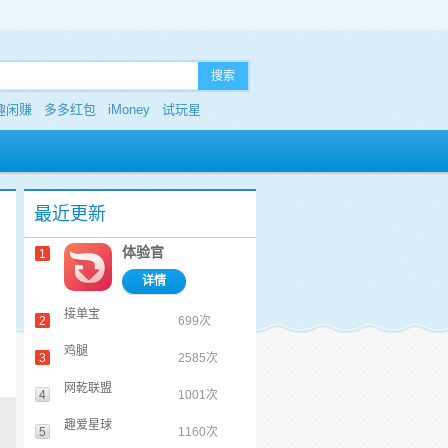
搜索
趣闲赚
多多红包
iMoney
试玩星
最近更新
体验官
1
详情
接单宝
2
699次
鸡腿
3
2585次
网乾联盟
4
1001次
趣爱星球
5
1160次