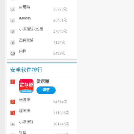
应用喵
6
35778次
iMoney
7
25401次
小啄赚钱IOS版
8
17043次
高佣联盟
9
7134次
闪挣
10
5432次
安卓软件排行
赏帮赚
1
详情
玩游赚
2
94574次
趣闲赚
3
111885次
小啄赚钱
4
101745次
玖帮