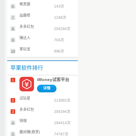
唯赏鹿
6
143次
益趣帮
7
1248次
多多红包
8
204294次
赚达人
9
704次
掌玩宝
10
996次
苹果软件排行
iMoney试客平台
1
详情
试玩星
2
213065次
多多红包
3
204294次
钱咖
4
194414次
趣闲赚(悬赏)
5
74787次