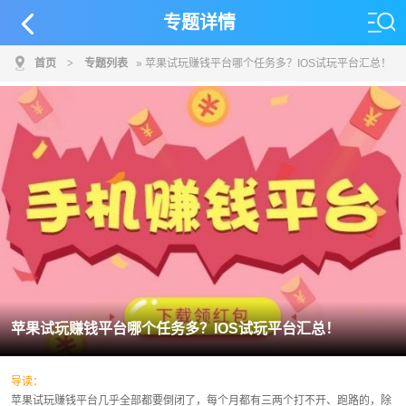
专题详情
首页
>
专题列表
» 苹果试玩赚钱平台哪个任务多？IOS试玩平台汇总！
苹果试玩赚钱平台哪个任务多？IOS试玩平台汇总！
导读：
苹果试玩赚钱平台几乎全部都要倒闭了，每个月都有三两个打不开、跑路的，除