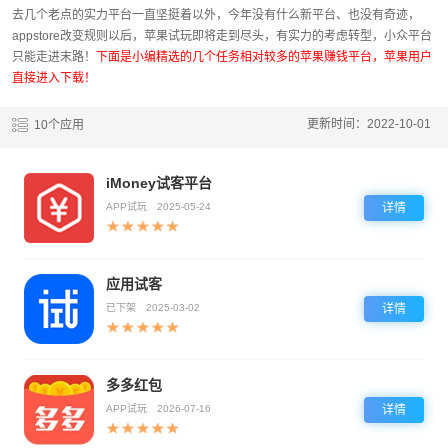
去几个老点的实力平台一直坚挺着以外，今年没有什么新平台、也没有奇迹，
appstore改变规则以后，苹果试玩即将走到尽头，有实力的考虑转型，小众平台
只能走进末路！
下面是小编精选的几个任务相对较多的苹果赚钱平台，苹果用户
直接进入下载！
更新时间：2022-10-01
10个应用
iMoney试客平台
APP试玩
2025-05-24
详情
应用试客
已下架
2025-03-02
详情
多多红包
APP试玩
2026-07-16
详情