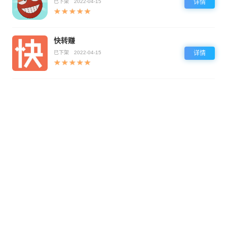
已下架
2022-04-15
详情
快转赚
已下架
2022-04-15
详情
免责声明：本站非盈利，所有软件来自软件官方和第三方平台，仅提供下载渠道，版权问题均与本站
无关！如有侵权争议、不妥之处请联系本站删除处理！
© 2026
酷猪副业网
- 用手机做副业赚零花 版权所有
回到顶部
客服微信：kozhu-com
鄂ICP备2025108436号-2